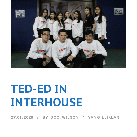
TED-ED IN
INTERHOUSE
27.01.2020
BY
DOC_WILSON
YANGILLIKLAR