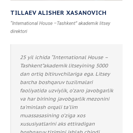
TILLAEV ALISHER XASANOVICH
“International House –Tashkent” akademik litsey
direktori
25 yil ichida “International House –
Tashkent”akademik litseyining 5000
dan ortiq bitiruvchilariga ega. Litsey
barcha boshqaruv tuzilmalari
faoliyatida uzviylik, o’zaro javobgarlik
va har birining javobgarlik mezonini
ta’minlash orqali ta’lim
muassasasining o’ziga xos
xususiyatlarini aks ettiradigan
boshqaruv tizimini ishlab chiqdi.