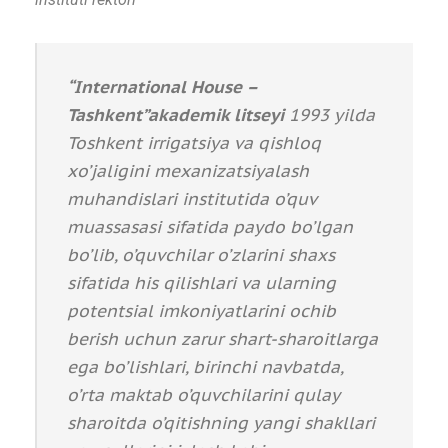
“International House –
Tashkent”
akademik litseyi
1993 yilda
Toshkent irrigatsiya va qishloq
xo’jaligini mexanizatsiyalash
muhandislari institutida o’quv
muassasasi sifatida paydo bo’lgan
bo’lib,
o’quvchilar o’zlarini shaxs
sifatida his qilishlari va ularning
potentsial imkoniyatlarini ochib
berish uchun zarur shart-sharoitlarga
ega bo’lishlari, birinchi navbatda,
o’rta maktab o’quvchilarini qulay
sharoitda o’qitishning yangi shakllari