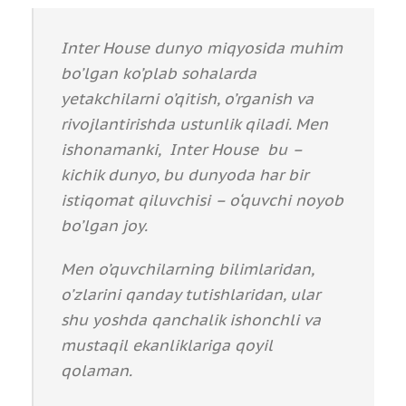
Inter House dunyo miqyosida muhim
bo’lgan ko’plab sohalarda
yetakchilarni o’qitish, o’rganish va
rivojlantirishda ustunlik qiladi. Men
ishonamanki, Inter House bu –
kichik dunyo,
bu dunyoda
har bir
istiqomat qiluvchisi – o‘quvchi noyob
bo’lgan joy
.
Men o’quvchilarning bilimlaridan,
o’zlarini qanday tutishlaridan, ular
shu yoshda qanchalik ishonchli va
mustaqil ekanliklariga qoyil
qolaman.