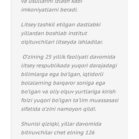
va usullarini izlash kabi
imkoniyatlarni beradi.
Litsey tashkil etilgan dastlabki
yillardan boshlab institut
o’qituvchilari litseyda ishladilar.
O’zining 25 yillik faoliyati davomida
litsey respublikada yuqori darajadagi
bilimlarga ega bo’lgan, iqtidorli
bolalarning barqaror soniga ega
bo’lgan va oliy o’quv yurtlariga kirish
foizi yuqori bo’lgan ta’lim muassasasi
sifatida o’zini namoyon qildi.
Shunisi qiziqki, yillar davomida
bitiruvchilar chet elning 126