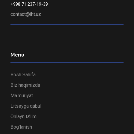
+998 71 237-19-39
contact@iht.uz
Menu
Bosh Sahifa
Biz haqimizda
Ma’muriyat
Litseyga qabul
Onlayn ta’lim
Bog’lanish