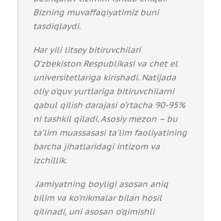
Bizning muvaffaqiyatimiz buni
tasdiqlaydi.
Har yili litsey bitiruvchilari
O’zbekiston Respublikasi va chet el
universitetlariga kirishadi. Natijada
oliy o’quv yurtlariga bitiruvchilarni
qabul qilish darajasi o’rtacha 90-95%
ni tashkil qiladi. Asosiy mezon – bu
ta’lim muassasasi ta’lim faoliyatining
barcha jihatlaridagi intizom va
izchillik.
Jamiyatning boyligi asosan aniq
bilim va ko’nikmalar bilan hosil
qilinadi, uni asosan o’qimishli