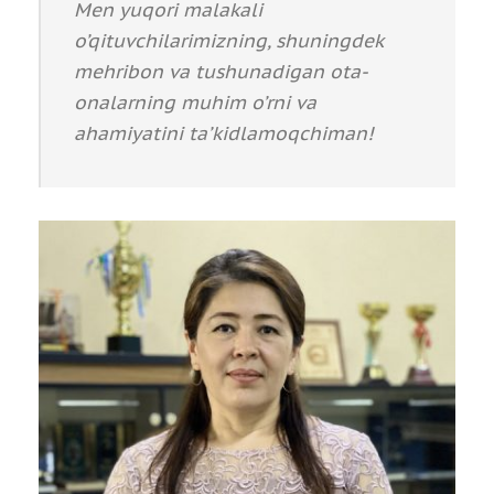
Men yuqori malakali
o’qituvchilarimizning, shuningdek
mehribon va tushunadigan ota-
onalarning muhim o’rni va
ahamiyatini ta’kidlamoqchiman!