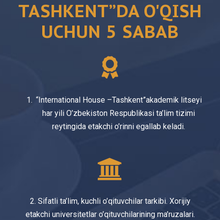
TASHKENT”DA O'QISH
UCHUN 5 SABAB
“International House –Tashkent”akademik litseyi
har yili O’zbekiston Respublikasi ta’lim tizimi
reytingida etakchi o’rinni egallab keladi.
2. Sifatli ta’lim, kuchli o’qituvchilar tarkibi. Xorijiy
etakchi universitetlar o’qituvchilarining ma’ruzalari.