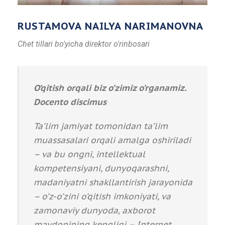
RUSTAMOVA NAILYA NARIMANOVNA
Chet tillari bo'yicha direktor o'rinbosari
O’qitish orqali biz o’zimiz o’rganamiz
.
Docento discimus
Ta’lim jamiyat tomonidan ta’lim
muassasalari orqali amalga oshiriladi
– va bu ongni, intellektual
kompetensiyani, dunyoqarashni,
madaniyatni shakllantirish jarayonida
– o’z-o’zini o’qitish imkoniyati, va
zamonaviy dunyoda, axborot
maydonining kengligi – Internet