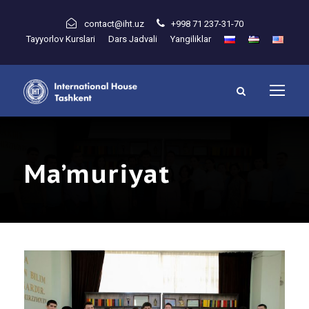
contact@iht.uz
+998 71 237-31-70
Tayyorlov Kurslari
Dars Jadvali
Yangiliklar
Ma’muriyat