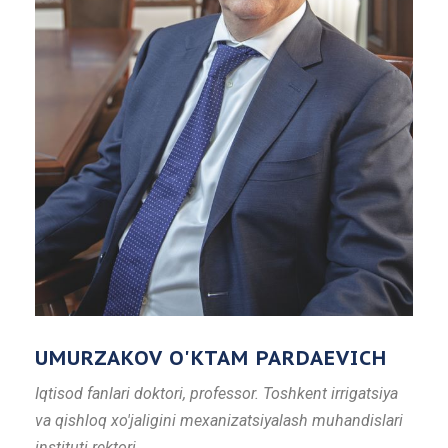
UMURZAKOV O'KTAM PARDAEVICH
Iqtisod fanlari doktori, professor. Toshkent irrigatsiya
va qishloq xo'jaligini mexanizatsiyalash muhandislari
instituti rektori