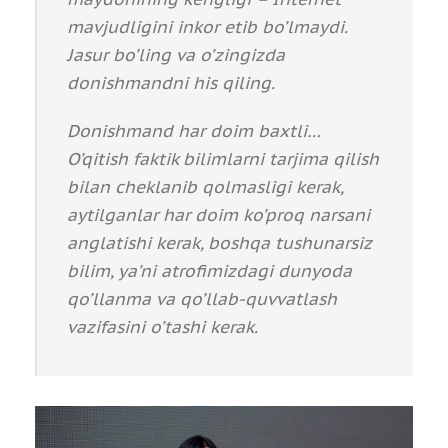
mavjudligini inkor etib bo’lmaydi.
Jasur bo’ling va o’zingizda
donishmandni his qiling.
Donishmand har doim baxtli…
O’qitish faktik bilimlarni tarjima qilish
bilan cheklanib qolmasligi kerak,
aytilganlar har doim ko’proq narsani
anglatishi kerak, boshqa tushunarsiz
bilim, ya’ni atrofimizdagi dunyoda
qo’llanma va qo’llab-quvvatlash
vazifasini o’tashi kerak.