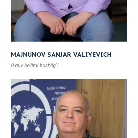
MAJNUNOV SANJAR VALIYEVICH
O'quv bo'limi boshlig`i