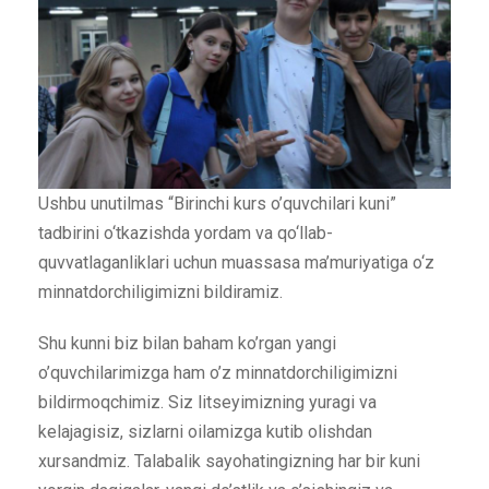
Ushbu unutilmas “Birinchi kurs o’quvchilari kuni”
tadbirini o‘tkazishda yordam va qo‘llab-
quvvatlaganliklari uchun muassasa ma’muriyatiga o‘z
minnatdorchiligimizni bildiramiz.
Shu kunni biz bilan baham ko’rgan yangi
o’quvchilarimizga ham o’z minnatdorchiligimizni
bildirmoqchimiz. Siz litseyimizning yuragi va
kelajagisiz, sizlarni oilamizga kutib olishdan
xursandmiz. Talabalik sayohatingizning har bir kuni