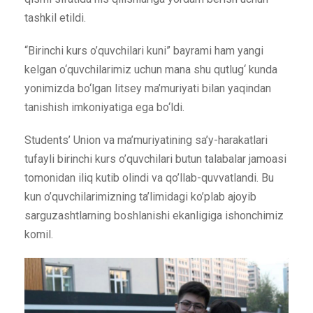
tashkil etildi.
“Birinchi kurs o’quvchilari kuni” bayrami ham yangi
kelgan o‘quvchilarimiz uchun mana shu qutlug‘ kunda
yonimizda bo‘lgan litsey ma’muriyati bilan yaqindan
tanishish imkoniyatiga ega bo‘ldi.
Students’ Union va ma’muriyatining sa’y-harakatlari
tufayli birinchi kurs o’quvchilari butun talabalar jamoasi
tomonidan iliq kutib olindi va qo’llab-quvvatlandi. Bu
kun o’quvchilarimizning ta’limidagi ko’plab ajoyib
sarguzashtlarning boshlanishi ekanligiga ishonchimiz
komil.