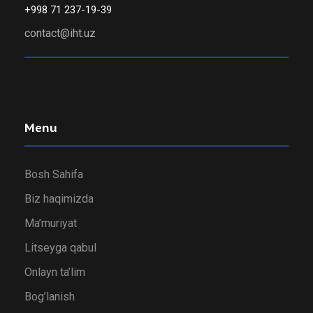
+998 71 237-19-39
contact@iht.uz
Menu
Bosh Sahifa
Biz haqimizda
Ma’muriyat
Litseyga qabul
Onlayn ta’lim
Bog’lanish