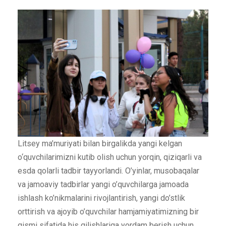
Litsey ma’muriyati bilan birgalikda yangi kelgan
o‘quvchilarimizni kutib olish uchun yorqin, qiziqarli va
esda qolarli tadbir tayyorlandi. O’yinlar, musobaqalar
va jamoaviy tadbirlar yangi o’quvchilarga jamoada
ishlash ko’nikmalarini rivojlantirish, yangi do’stlik
orttirish va ajoyib o’quvchilar hamjamiyatimizning bir
qismi sifatida his qilishlariga yordam berish uchun