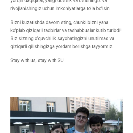
yorqin daqiqalar, yangi do’stlik va o’sishingiz va
rivojlanishingiz uchun imkoniyatlarga to’la bo’lsin.
Bizni kuzatishda davom eting, chunki bizni yana
ko’plab qiziqarli tadbirlar va tashabbuslar kutib turibdi!
Biz sizning o’quvchilik sayohatingizni unutilmas va
qiziqarli qilishingizga yordam berishga tayyormiz.
Stay with us, stay with SU