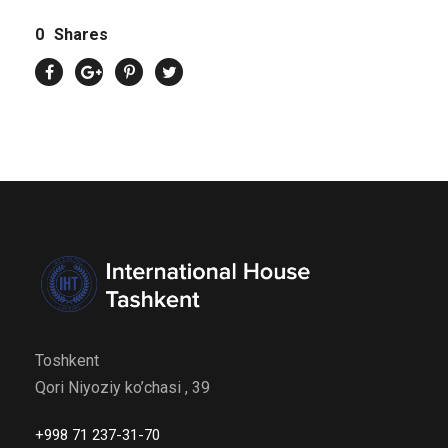
0
Shares
Toshkent
Qori Niyoziy ko’chasi , 39
+998 71 237-31-70