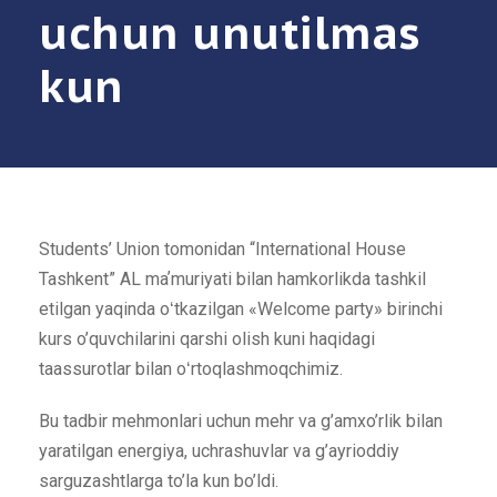
uchun unutilmas
kun
Students’ Union tomonidan “International House
Tashkent” AL maʼmuriyati bilan hamkorlikda tashkil
etilgan yaqinda oʻtkazilgan «Welcome party» birinchi
kurs o’quvchilarini qarshi olish kuni haqidagi
taassurotlar bilan oʻrtoqlashmoqchimiz.
Bu tadbir mehmonlari uchun mehr va g’amxo’rlik bilan
yaratilgan energiya, uchrashuvlar va g’ayrioddiy
sarguzashtlarga to’la kun bo’ldi.