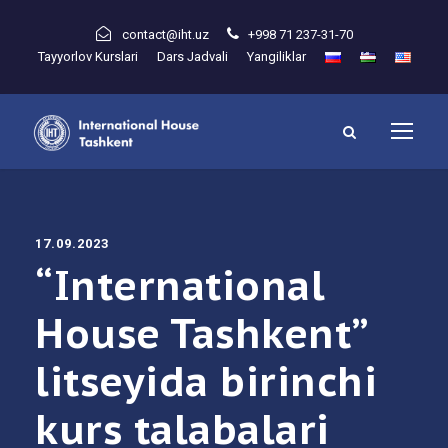
contact@iht.uz
+998 71 237-31-70
Tayyorlov Kurslari
Dars Jadvali
Yangiliklar
17.09.2023
“International
House Tashkent”
litseyida birinchi
kurs talabalari