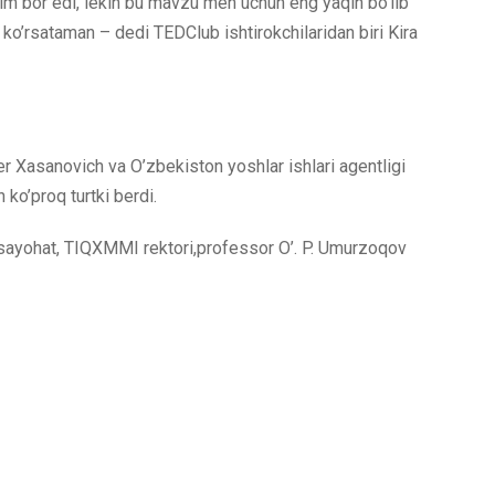
im bor edi, lekin bu mavzu men uchun eng yaqin bo’lib
o’rsataman – dedi TEDClub ishtirokchilaridan biri Kira
er Xasanovich va O’zbekiston yoshlar ishlari agentligi
 ko’proq turtki berdi.
a sayohat, TIQXMMI rektori,professor O’. P. Umurzoqov