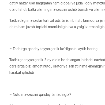
qat’iy nazar, ular haqiqatan ham global va juda jiddiy mavzular
eta olishdi, balki ularning mavzusini ochib berish va ularning 
Tadbirdagi mavzular turli xil edi: tarixni bilish, tarmoq va
doim ham javob topishi mumkinligini va u yolg’iz emasligini
– Tadbirga qanday tayyorgarlik ko’rilganini aytib bering.
Tadbirga tayyorgarlik 2 oy oldin boshlangan, birinchi navbatd
darslarda biz jamoat nutqi, oratoriya san’ati nima ekanligini
harakat qilishdi
– Nutq mavzusini qanday tanladingiz?