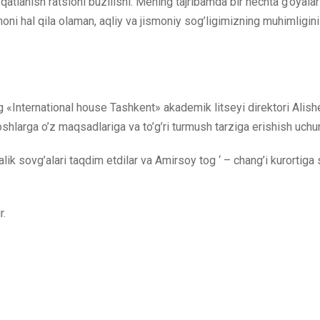
lanish ratsioni buzilishi. Mening tajribamda bir nechta g’oyalar
hal qila olaman, aqliy va jismoniy sog’ligimizning muhimligini k
g «International house Tashkent» akademik litseyi direktori Alish
oshlarga o’z maqsadlariga va to’g’ri turmush tarziga erishish uchun
ik sovg’alari taqdim etdilar va Amirsoy tog ‘ – chang’i kurortig
r.