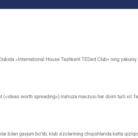
lubida «International House Tashkent TEDed Club» ning yakuniy va 
 («ideas worth spreading») ma’ruza mavzusi har doim turli xil: fan
ar bilan gavjum bo’lib, klub a’zolarining chiqishlarida katta qizi