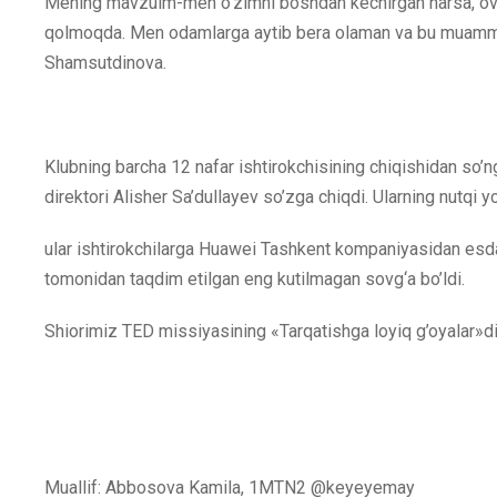
Mening mavzuim-men o’zimni boshdan kechirgan narsa, ovqat
qolmoqda. Men odamlarga aytib bera olaman va bu muammoni 
Shamsutdinova.
Klubning barcha 12 nafar ishtirokchisining chiqishidan so’n
direktori Alisher Sa’dullayev so’zga chiqdi. Ularning nutqi y
ular ishtirokchilarga Huawei Tashkent kompaniyasidan esdal
tomonidan taqdim etilgan eng kutilmagan sovg‘a bo’ldi.
Shiorimiz TED missiyasining «Tarqatishga loyiq g’oyalar»di
Muallif: Abbosova Kamila, 1MTN2 @keyeyemay