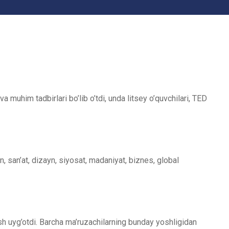
muhim tadbirlari bo’lib o’tdi, unda litsey o’quvchilari, TED
, san’at, dizayn, siyosat, madaniyat, biznes, global
qish uyg’otdi. Barcha ma’ruzachilarning bunday yoshligidan