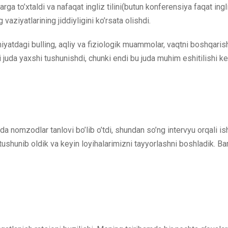
ga to’xtaldi va nafaqat ingliz tilini(butun konferensiya faqat ingliz
vaziyatlarining jiddiyligini ko’rsata olishdi.
 jamiyatdagi bulling, aqliy va fiziologik muammolar, vaqtni boshqar
 juda yaxshi tushunishdi, chunki endi bu juda muhim eshitilishi ke
a nomzodlar tanlovi bo’lib o’tdi, shundan so’ng intervyu orqali ish
 tushunib oldik va keyin loyihalarimizni tayyorlashni boshladik. Bar