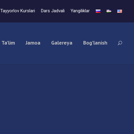
Tayyorlov Kurslari
Dars Jadvali
Yangiliklar
Ta’lim
Jamoa
Galereya
Bog’lanish