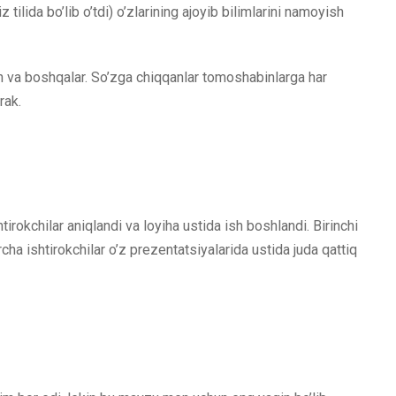
 tilida bo’lib o’tdi) o’zlarining ajoyib bilimlarini namoyish
ish va boshqalar. So’zga chiqqanlar tomoshabinlarga har
rak.
tirokchilar aniqlandi va loyiha ustida ish boshlandi. Birinchi
cha ishtirokchilar o’z prezentatsiyalarida ustida juda qattiq