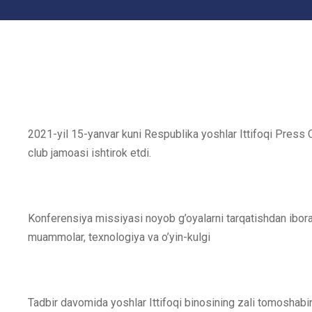
2021-yil 15-yanvar kuni Respublika yoshlar Ittifoqi Press C
club jamoasi ishtirok etdi.
Konferensiya missiyasi noyob g’oyalarni tarqatishdan iborat
muammolar, texnologiya va o’yin-kulgi
Tadbir davomida yoshlar Ittifoqi binosining zali tomoshabinl