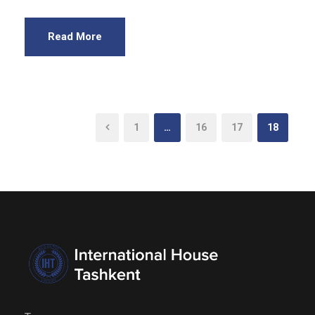
Read More
1
…
16
17
18