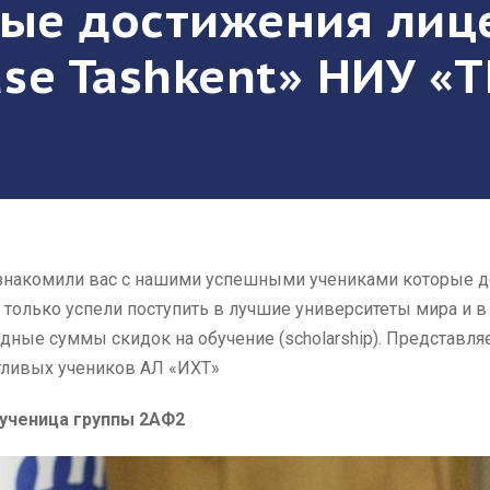
вые достижения лиц
ouse Tashkent» НИУ 
знакомили вас с нашими успешными учениками которые д
е только успели поступить в лучшие университеты мира и в
идные суммы скидок на обучение (scholarship). Представ
тливых учеников АЛ «ИХТ»
ученица группы 2АФ2