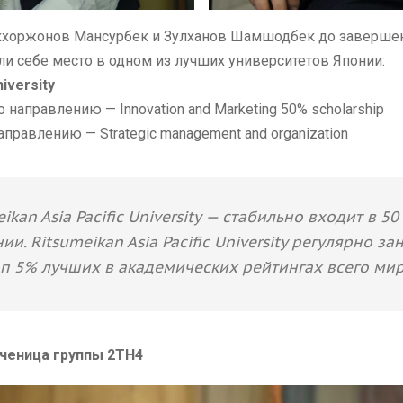
ххоржонов Мансурбек и Зулханов Шамшодбек до завершен
и себе место в одном из лучших университетов Японии:
iversity
направлению — Innovation and Marketing 50% scholarship
равлению — Strategic management and organization
ikan Asia Pacific University — стабильно входит в 5
и. Ritsumeikan Asia Pacific University регулярно з
оп 5% лучших в академических рейтингах всего мир
ченица группы 2ТН4