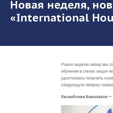
Новая неделя, но
«International H
Ровно неделю назад мы о
обучения в стенах лицея н
удостоились получить сол
следующую пятерку талан
Хасанбоева Камолахон — 