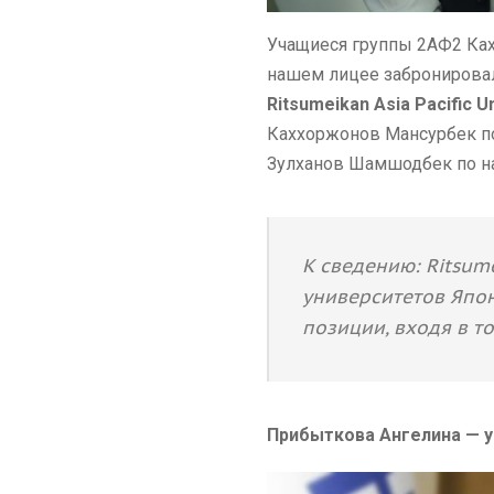
Учащиеся группы 2АФ2 Ка
нашем лицее забронировал
Ritsumeikan Asia Pacific Un
Каххоржонов Мансурбек по 
Зулханов Шамшодбек по нап
К сведению: Ritsume
университетов Япони
позиции, входя в т
Прибыткова Ангелина — у