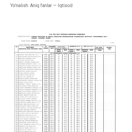
Yo’nalish: Aniq fanlar — Iqtisod