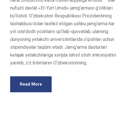
nafar bitiruvchisi katta muvaffaqiyatga erishdi — ular
nufuzli davlat «El-Yurt Umidi» jamg‘armasi g‘oliblari
bo‘lishdi. O‘zbekiston Respublikasi Prezidentining
tashabbusi bilan tashkil etilgan ushbu jamg‘arma har
yili iste’dodli yoshlarni qo‘llab-quvvatlab, ularning
dunyoning yetakchi universitetlarida o‘qishlari uchun
stipendiyalar taqdim etadi. Jamg‘arma dasturlari
kelajak yetakchilariga xorijda tahsil olish imkoniyatini
yaratib, o‘z bilimlarini O‘zbekistonning...
Read More