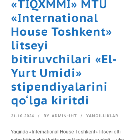
«TIQXMMI» MTU
«International
House Toshkent»
litseyi
bitiruvchilari «El-
Yurt Umidi»
stipendiyalarini
qo‘lga kiritdi
21.10.2024
BY
ADMIN-IHT
YANGILLIKLAR
Yaqinda «International House Toshkent» litseyi olti