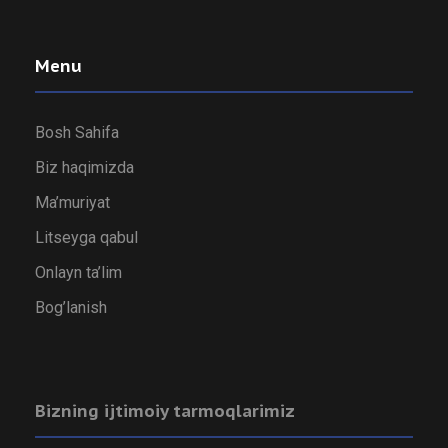
Menu
Bosh Sahifa
Biz haqimizda
Ma’muriyat
Litseyga qabul
Onlayn ta’lim
Bog’lanish
Bizning ijtimoiy tarmoqlarimiz