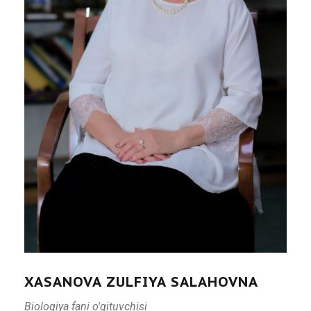
XASANOVA ZULFIYA SALAHOVNA
Biologiya fani o'qituvchisi