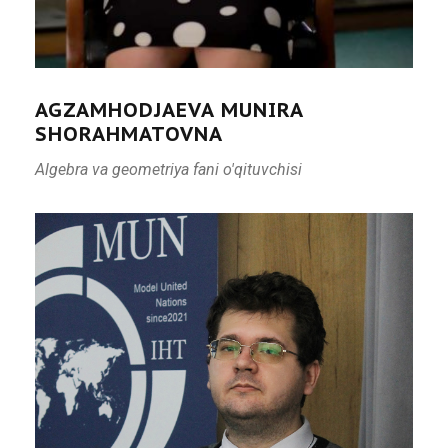
AGZAMHODJAEVA MUNIRA
SHORAHMATOVNA
Algebra va geometriya fani o'qituvchisi