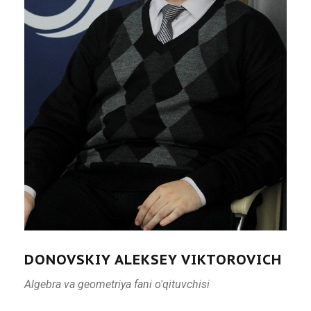
DONOVSKIY ALEKSEY VIKTOROVICH
Algebra va geometriya fani o'qituvchisi