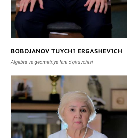
BOBOJANOV TUYCHI ERGASHEVICH
Algebra va geometriya fani o'qituvchisi