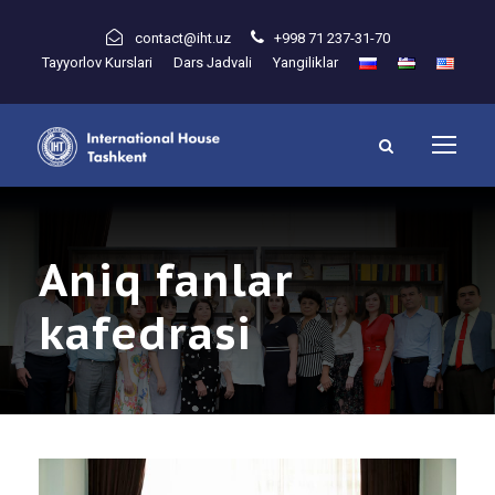
contact@iht.uz
+998 71 237-31-70
Tayyorlov Kurslari
Dars Jadvali
Yangiliklar
Aniq fanlar
kafedrasi