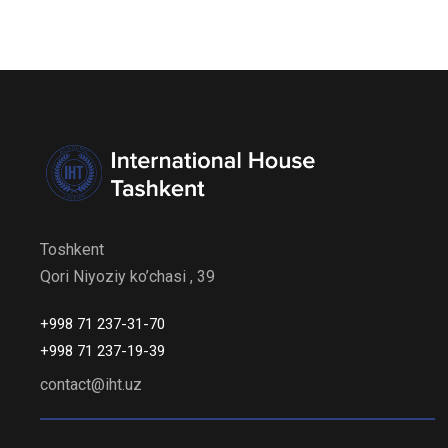
Toshkent
Qori Niyoziy ko’chasi , 39
+998 71 237-31-70
+998 71 237-19-39
contact@iht.uz