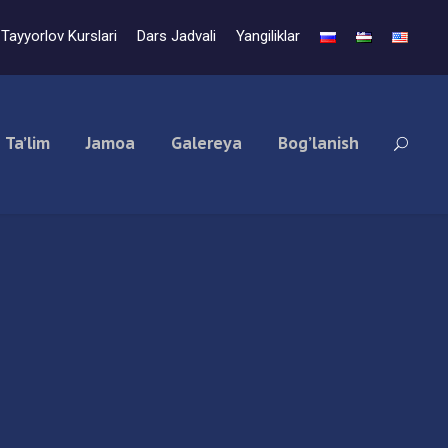
Tayyorlov Kurslari
Dars Jadvali
Yangiliklar
Ta’lim
Jamoa
Galereya
Bog’lanish