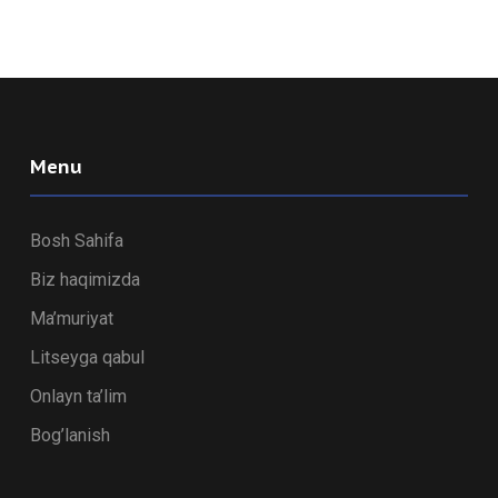
Menu
Bosh Sahifa
Biz haqimizda
Ma’muriyat
Litseyga qabul
Onlayn ta’lim
Bog’lanish