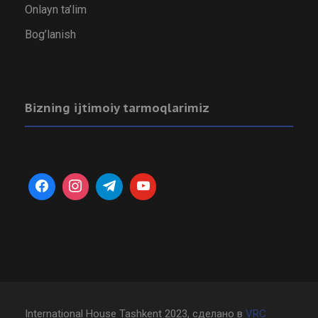
Onlayn ta’lim
Bog’lanish
Bizning ijtimoiy tarmoqlarimiz
International House Tashkent 2023, сделано в
VRC