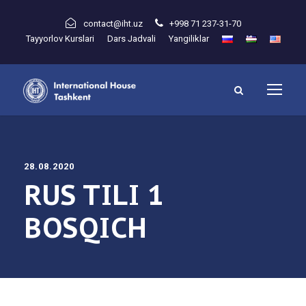
contact@iht.uz
+998 71 237-31-70
Tayyorlov Kurslari
Dars Jadvali
Yangiliklar
28.08.2020
RUS TILI 1
BOSQICH