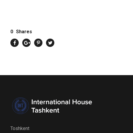
0
Shares
Toshkent