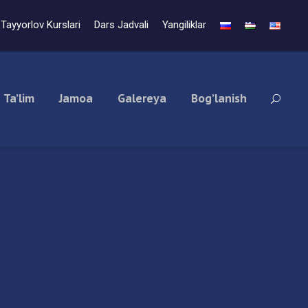
Tayyorlov Kurslari
Dars Jadvali
Yangiliklar
Ta’lim
Jamoa
Galereya
Bog’lanish