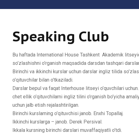
Speaking Club
Bu haftada International House Tashkent Akademik litseyi
so’zlashishni o’rganish maqsadida darsdan tashqari darslar
Birinchi va ikkinchi kurslar uchun darslar ingliz tilida so’zla
o’qituvchilar bilan o’tkaziladi.
Darslar bepul va faqat Interhouse litseyi o’quvchilari uchu
chet ellik o’qituvchilarni ingliz tilini o’rganish bo’yicha ama
uchun jalb etish rejalashtirilgan.
Birinchi kurslarning o’qituvchisi janob. Enxhi Topallaj.
Ikkinchi kurslarga – janob. Derek Persival.
Ikkala kursning birinchi darslari muvaffaqiyatli o’tdi.