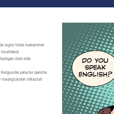
da ingliz tilida mukammal
 boshlandi.
shadigan chet ellik
n. Kelgusida yana bir qancha
liy mashg’ulotlar o’tkazish