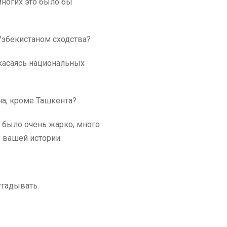
многих это было бы
Узбекистаном сходства?
е касаясь национальных
на, кроме Ташкента?
то было очень жарко, много
 вашей истории.
угадывать.