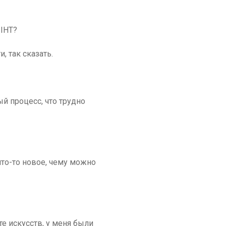
 IHT?
, так сказать.
ый процесс, что трудно
то-то новое, чему можно
ете искусств, у меня были