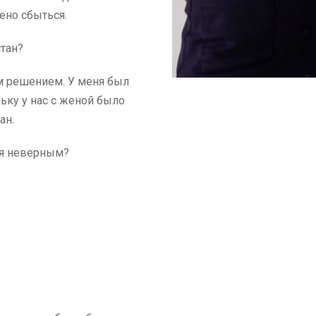
ено сбыться.
тан?
м решением. У меня был
ьку у нас с женой было
ан.
лся неверным?
.