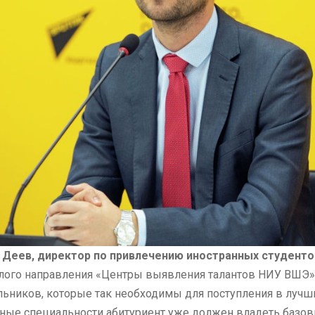
 Деев, директор по привлечению иностранных студент
елого направления «Центры выявления талантов НИУ ВШЭ».
ьников, которые так необходимы для поступления в лучш
ные специальности абитуриент уже должен владеть базо