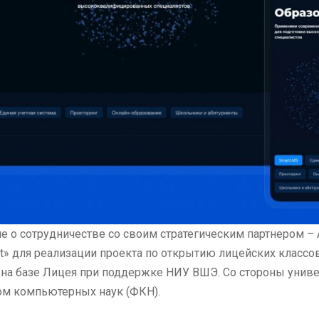
 о сотрудничестве со своим стратегическим партнером 
kent» для реализации проекта по открытию лицейских класс
 на базе Лицея при поддержке НИУ ВШЭ. Со стороны униве
ом компьютерных наук (ФКН).