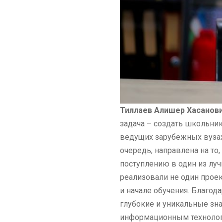
Тиллаев Алишер Хасанови
задача – создать школьни
ведущих зарубежных вузах
очередь, направлена на то
поступлению в один из лу
реализовали не один прое
и начале обучения. Благо
глубокие и уникальные зн
информационным технолог