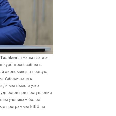
 Tashkent
: «Наша главная
конкурентоспособны в
ой экономики, в первую
из Узбекистана к
ея, и мы вместе уже
рудностей при поступлении
ашим ученикам более
ьные программы ВШЭ по