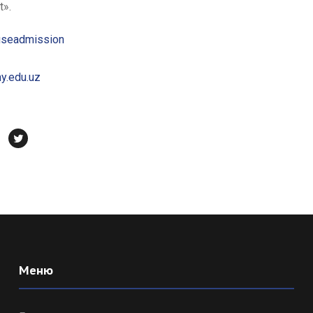
t».
useadmission
y.edu.uz
Меню