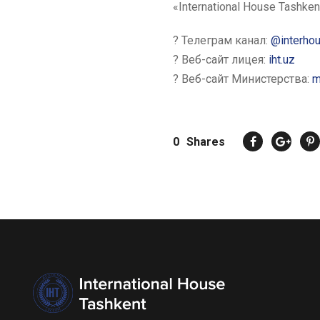
«International House Tashken
? Телеграм канал:
@interho
? Веб-сайт лицея:
iht.uz
? Веб-сайт Министерства:
m
0
Shares