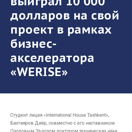
выиграл 10 000
долларов на свой
проект в рамках
бизнес-
акселератора
«WERISE»
Студент лицея «International House Tashkent»,
Бахтияров Диёр, совместно с его наставником
Озодовым Эъзозом доктором технических наук