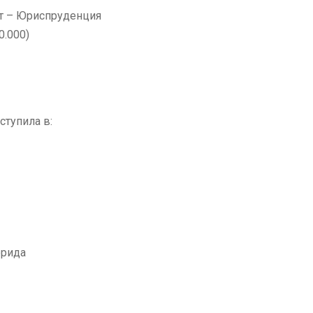
ки» Факультет – Юриспруденция
0.000)
ступила в:
орида