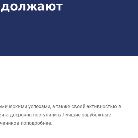
одолжают
емическими успехами, а также своей активностью в
бята досрочно поступили в Лучшие зарубежные
учеников поподробнее.