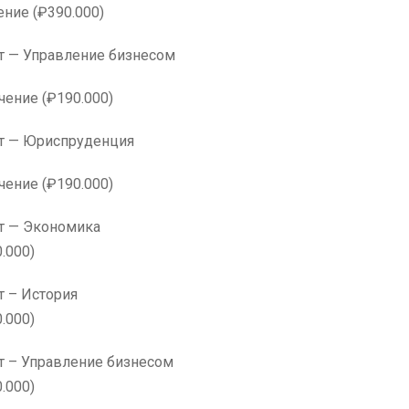
ение (₽390.000)
 — Управление бизнесом
чение (₽190.000)
т — Юриспруденция
чение (₽190.000)
омики» Факультет — Экономика
.000)
омики» Факультет – История
.000)
» Факультет – Управление бизнесом
.000)