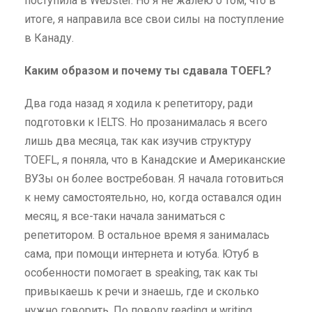
поступила в Webster. Но я не жалею о том, что в
итоге, я направила все свои силы на поступление
в Канаду.
Каким образом и почему ты сдавала
TOEFL?
Два года назад я ходила к репетитору, ради
подготовки к IELTS. Но прозанималась я всего
лишь два месяца, так как изучив структуру
TOEFL, я поняла, что в Канадские и Американские
ВУЗы он более востребован. Я начала готовиться
к нему самостоятельно, но, когда оставался один
месяц, я все-таки начала заниматься с
репетитором. В остальное время я занималась
сама, при помощи интернета и ютуба. Ютуб в
особенности помогает в speaking, так как ты
привыкаешь к речи и знаешь, где и сколько
нужно говорить. По поводу reading и writing