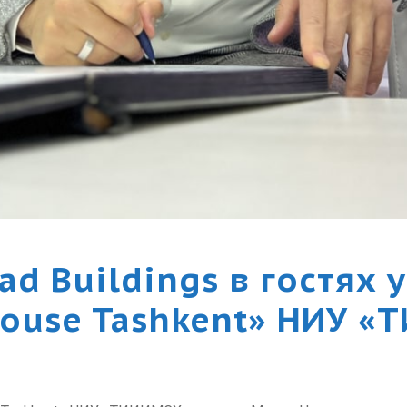
d Buildings в гостях 
 House Tashkent» НИУ 