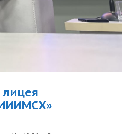
у лицея
«ТИИИМСХ»