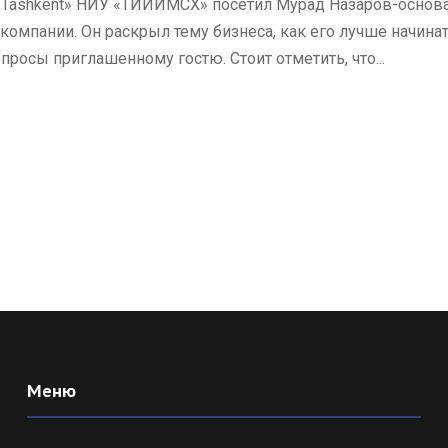
e Tashkent» НИУ «ТИИИМСХ» посетил Мурад Назаров-основат
 компании. Он раскрыл тему бизнеса, как его лучше начин
росы приглашенному гостю. Стоит отметить, что...
Меню