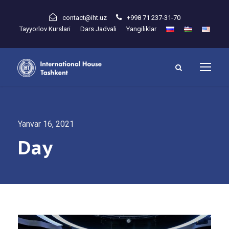
contact@iht.uz
+998 71 237-31-70
Tayyorlov Kurslari
Dars Jadvali
Yangiliklar
Yanvar 16, 2021
Day