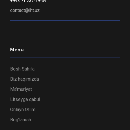
+998 71 237-19-39
contact@iht.uz
Menu
Bosh Sahifa
Biz haqimizda
Ma’muriyat
Litseyga qabul
Onlayn ta’lim
Bog’lanish