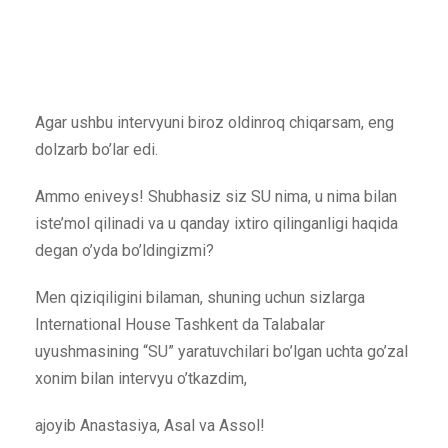
Agar ushbu intervyuni biroz oldinroq chiqarsam, eng
dolzarb bo’lar edi.
Ammo eniveys! Shubhasiz siz SU nima, u nima bilan
iste’mol qilinadi va u qanday ixtiro qilinganligi haqida
degan o’yda bo’ldingizmi?
Men qiziqiligini bilaman, shuning uchun sizlarga
International House Tashkent da Talabalar
uyushmasining “SU” yaratuvchilari bo’lgan uchta go’zal
xonim bilan intervyu o’tkazdim,
ajoyib Anastasiya, Asal va Assol!