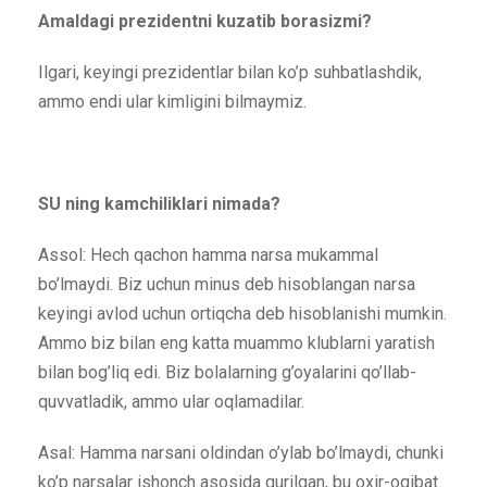
Amaldagi prezidentni kuzatib borasizmi?
Ilgari, keyingi prezidentlar bilan ko’p suhbatlashdik,
ammo endi ular kimligini bilmaymiz.
SU ning kamchiliklari nimada?
Assol: Hech qachon hamma narsa mukammal
bo’lmaydi. Biz uchun minus deb hisoblangan narsa
keyingi avlod uchun ortiqcha deb hisoblanishi mumkin.
Ammo biz bilan eng katta muammo klublarni yaratish
bilan bog’liq edi. Biz bolalarning g’oyalarini qo’llab-
quvvatladik, ammo ular oqlamadilar.
Asal: Hamma narsani oldindan o’ylab bo’lmaydi, chunki
ko’p narsalar ishonch asosida qurilgan, bu oxir-oqibat