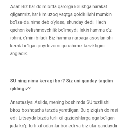
Asal: Biz har doim bitta qarorga kelishga harakat
qilganmiz, har kim uzoq vaqtga qoldirilishi mumkin
bo’lsa-da, nima deb o’ylasa, shunday dedi. Hech
qachon kelishmovchilik bo’lmaydi, lekin hamma o’z
ishini, o’rnini biladi. Biz hamma narsaga asoslanishi
kerak bo’lgan poydevorni qurishimiz kerakligini
angladik.
SU ning nima keragi bor? Siz uni qanday taqdim
qildingiz?
Anastasiya: Aslida, mening boshimda SU tuzilishi
biroz boshqacha tarzda yaratilgan. Bu qiziqish doirasi
edi. Litseyda bizda turli xil qiziqishlarga ega bo’lgan
juda ko’p turli xil odamlar bor edi va biz ular qandaydir