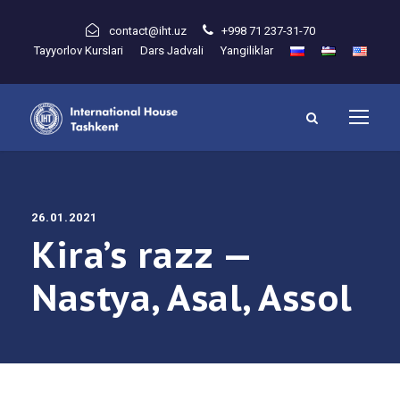
contact@iht.uz
+998 71 237-31-70
Tayyorlov Kurslari
Dars Jadvali
Yangiliklar
26.01.2021
Kira’s razz —
Nastya, Asal, Assol