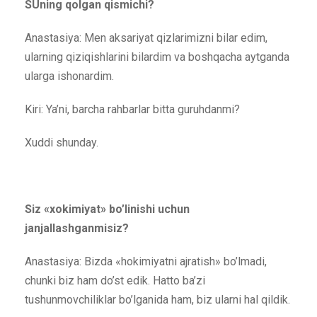
SUning qolgan qismichi?
Anastasiya: Men aksariyat qizlarimizni bilar edim,
ularning qiziqishlarini bilardim va boshqacha aytganda
ularga ishonardim.
Kiri: Ya’ni, barcha rahbarlar bitta guruhdanmi?
Xuddi shunday.
Siz «xokimiyat» bo’linishi uchun
janjallashganmisiz?
Anastasiya: Bizda «hokimiyatni ajratish» bo’lmadi,
chunki biz ham do’st edik. Hatto ba’zi
tushunmovchiliklar bo’lganida ham, biz ularni hal qildik.