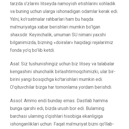
tarzda o’zlarini litseyda namoyish etishlarini xohladik
va buning uchun ularga ishonadigan odamlar kerak edi.
Ya’ni, ko’rsatmalar rahbarlari ham bu haqda
ma’muriyatga xabar berishlari mumkin bo’lgan
shaxsdir. Keyinchalik, umuman SU nimani yaxshi
bilganimizda, bizning «doiralar» haqidagi rejalarimiz
fonda yo’q bo’lib ketdi.
Asal: Siz tushunishingiz uchun biz litsey va talabalar
kengashini shunchalik birlashtirmoqchimizki, ular bir-
birini yangi bosqichga ko’tarishlari mumkin edi.
O’qituvchilar bizga har tomonlama yordam berishdi.
Assol: Ammo endi bunday emas. Dastlab hamma
bunga qarshi edi, bizda urush bor edi. Bularning
barchasi ularning o’qishlari hisobiga ekanligiga
ishonganliklari uchun. Faqat ma’muriyat bizni qo’llab-