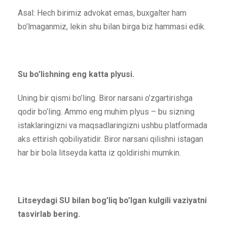
Asal: Hech birimiz advokat emas, buxgalter ham
bo’lmaganmiz, lekin shu bilan birga biz hammasi edik.
Su bo’lishning eng katta plyusi.
Uning bir qismi bo’ling. Biror narsani o’zgartirishga
qodir bo’ling. Ammo eng muhim plyus – bu sizning
istaklaringizni va maqsadlaringizni ushbu platformada
aks ettirish qobiliyatidir. Biror narsani qilishni istagan
har bir bola litseyda katta iz qoldirishi mumkin.
Litseydagi SU bilan bog’liq bo’lgan kulgili vaziyatni
tasvirlab bering.