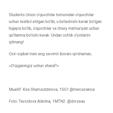
Students Union o’quvchilar tomonidan o’quvchilar
uchun tashkil etilgan bo’lib, u birlashishi kerak bo’lgan
hujayra bo’lib, o’quvchilar va litsey ma’muriyati uchun
qo’llanma bo’lishi kerak. Undan ochlik o’yinlarini
qilmang!
Oxir-oqibat men eng sevimli iborani qo’shaman,
«O’qiganingiz uchun sharaf!»
Muallif: Kira Shamsutdinova, 1SG1 @mercurianca
Foto: Tavxidova Adelina, 1MTN2 @dvrseau