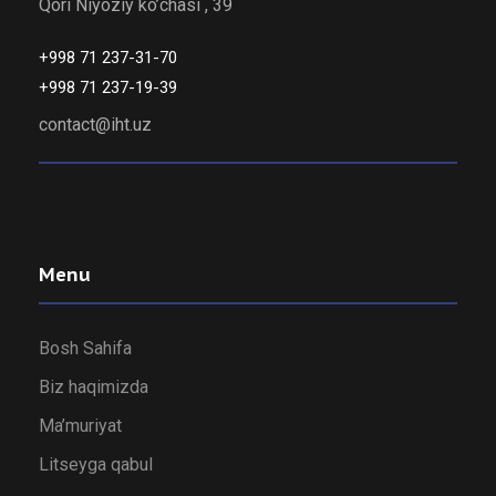
Qori Niyoziy ko’chasi , 39
+998 71 237-31-70
+998 71 237-19-39
contact@iht.uz
Menu
Bosh Sahifa
Biz haqimizda
Ma’muriyat
Litseyga qabul