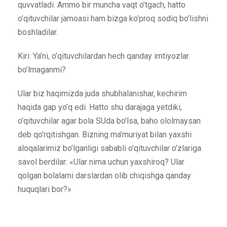
quvvatladi. Ammo bir muncha vaqt o’tgach, hatto
o’qituvchilar jamoasi ham bizga ko’proq sodiq bo’lishni
boshladilar.
Kiri: Ya’ni, o’qituvchilardan hech qanday imtiyozlar
bo’lmaganmi?
Ular biz haqimizda juda shubhalanishar, kechirim
haqida gap yo’q edi. Hatto shu darajaga yetdiki,
o’qituvchilar agar bola SUda bo’lsa, baho ololmaysan
deb qo’rqitishgan. Bizning ma’muriyat bilan yaxshi
aloqalarimiz bo’lganligi sababli o’qituvchilar o’zlariga
savol berdilar: «Ular nima uchun yaxshiroq? Ular
qolgan bolalarni darslardan olib chiqishga qanday
huquqlari bor?»