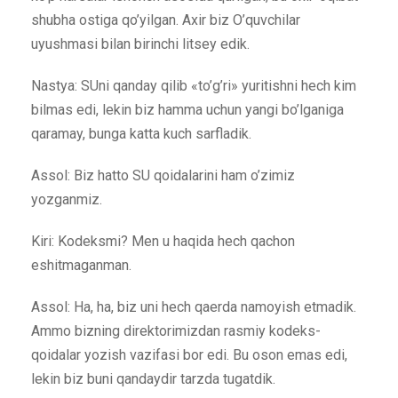
shubha ostiga qo’yilgan. Axir biz O’quvchilar
uyushmasi bilan birinchi litsey edik.
Nastya: SUni qanday qilib «to’g’ri» yuritishni hech kim
bilmas edi, lekin biz hamma uchun yangi bo’lganiga
qaramay, bunga katta kuch sarfladik.
Assol: Biz hatto SU qoidalarini ham o’zimiz
yozganmiz.
Kiri: Kodeksmi? Men u haqida hech qachon
eshitmaganman.
Assol: Ha, ha, biz uni hech qaerda namoyish etmadik.
Ammo bizning direktorimizdan rasmiy kodeks-
qoidalar yozish vazifasi bor edi. Bu oson emas edi,
lekin biz buni qandaydir tarzda tugatdik.