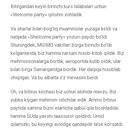
Bitirgandan keyin birinchi kurs talabalari uchun
«Welcome party» qilishni xohladik.
Va sharlar bilan bog’liq muammolar yuzaga keldi va
natijada «Shelcome party» yozuvi paydo bo’ldi.
Shuningdek, MGIMO vakillari bizga birinchi bo’lib
kelganlarida, biz hamma narsani hisob-kitob qildik. Biz
mehmonxonalarga bordik, aeroportda kutib oldik, ular
bilan birga Samarqandga bordik. Har daqiqa hisoblab
chiqilgan. Va bu albatta o’z mevasini berdi.
Oh, va bitiruv kechasi biz uchun alohida mavzu. Biz
yubka kiygan mehmon-ishchilar edik. Ammo bitiruv
paytida xamma bizni etarlicha qabul qila boshladilar,
hamma SUda yaxshi taassurot qoldirdi. Umid
qilamizki, bu keyingi avlodga qandaydir ta’sir ko’rsatdi.