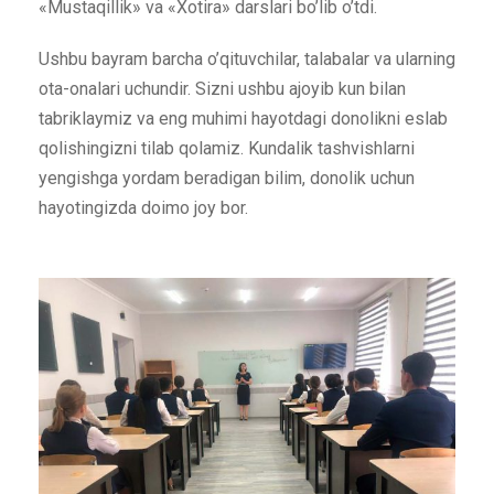
«Mustaqillik» va «Xotira» darslari bo’lib o’tdi.
Ushbu bayram barcha o’qituvchilar, talabalar va ularning
ota-onalari uchundir. Sizni ushbu ajoyib kun bilan
tabriklaymiz va eng muhimi hayotdagi donolikni eslab
qolishingizni tilab qolamiz. Kundalik tashvishlarni
yengishga yordam beradigan bilim, donolik uchun
hayotingizda doimo joy bor.