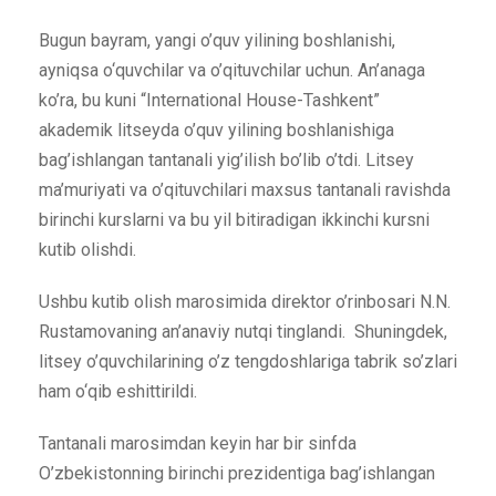
Bugun bayram, yangi o’quv yilining boshlanishi,
ayniqsa o‘quvchilar va o’qituvchilar uchun. An’anaga
ko’ra, bu kuni “International House-Tashkent”
akademik litseyda o’quv yilining boshlanishiga
bag’ishlangan tantanali yig’ilish bo’lib o’tdi. Litsey
ma’muriyati va o’qituvchilari maxsus tantanali ravishda
birinchi kurslarni va bu yil bitiradigan ikkinchi kursni
kutib olishdi.
Ushbu kutib olish marosimida direktor o’rinbosari N.N.
Rustamovaning an’anaviy nutqi tinglandi. Shuningdek,
litsey o’quvchilarining o’z tengdoshlariga tabrik so’zlari
ham o‘qib eshittirildi.
Tantanali marosimdan keyin har bir sinfda
O’zbekistonning birinchi prezidentiga bag’ishlangan