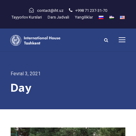
contact@iht.uz
+998 71 237-31-70
Tayyorlov Kurslari
Dars Jadvali
Yangiliklar
Fevral 3, 2021
Day