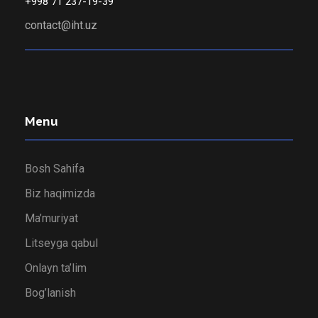
+998 71 237-19-39
contact@iht.uz
Menu
Bosh Sahifa
Biz haqimizda
Ma’muriyat
Litseyga qabul
Onlayn ta’lim
Bog’lanish