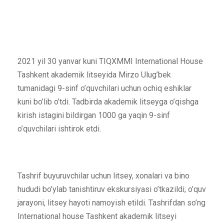
2021 yil 30 yanvar kuni TIQXMMI International House
Tashkent akademik litseyida Mirzo Ulug’bek
tumanidagi 9-sinf o’quvchilari uchun ochiq eshiklar
kuni bo’lib o’tdi. Tadbirda akademik litseyga o’qishga
kirish istagini bildirgan 1000 ga yaqin 9-sinf
o’quvchilari ishtirok etdi.
Tashrif buyuruvchilar uchun litsey, xonalari va bino
hududi bo’ylab tanishtiruv ekskursiyasi o’tkazildi; o’quv
jarayoni, litsey hayoti namoyish etildi. Tashrifdan so’ng
International house Tashkent akademik litseyi