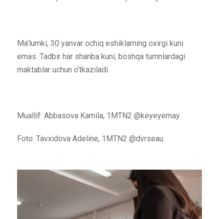
Ma’lumki, 30 yanvar ochiq eshiklarning oxirgi kuni
emas. Tadbir har shanba kuni, boshqa tumnlardagi
maktablar uchun o’tkaziladi.
Muallif: Abbasova Kamila, 1MTN2 @keyeyemay
Foto: Tavxidova Adeline, 1MTN2 @dvrseau