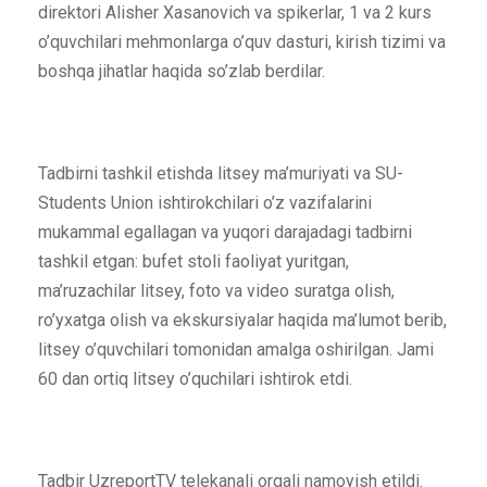
direktori Alisher Xasanovich va spikerlar, 1 va 2 kurs
o’quvchilari mehmonlarga o’quv dasturi, kirish tizimi va
boshqa jihatlar haqida so’zlab berdilar.
Tadbirni tashkil etishda litsey ma’muriyati va SU-
Students Union ishtirokchilari o’z vazifalarini
mukammal egallagan va yuqori darajadagi tadbirni
tashkil etgan: bufet stoli faoliyat yuritgan,
ma’ruzachilar litsey, foto va video suratga olish,
ro’yxatga olish va ekskursiyalar haqida ma’lumot berib,
litsey o’quvchilari tomonidan amalga oshirilgan. Jami
60 dan ortiq litsey o’quchilari ishtirok etdi.
Tadbir UzreportTV telekanali orqali namoyish etildi.