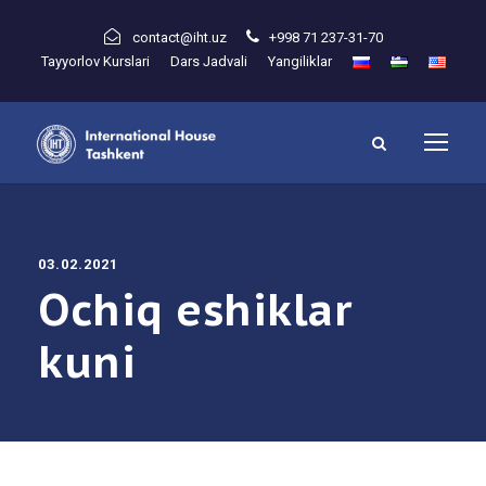
contact@iht.uz
+998 71 237-31-70
Tayyorlov Kurslari
Dars Jadvali
Yangiliklar
03.02.2021
Ochiq eshiklar
kuni