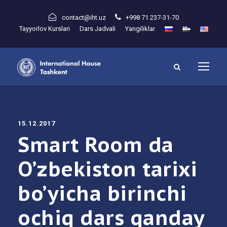
contact@iht.uz
+998 71 237-31-70
Tayyorlov Kurslari
Dars Jadvali
Yangiliklar
15.12.2017
Smart Room da
O’zbekiston tarixi
bo’yicha birinchi
ochiq dars qanday