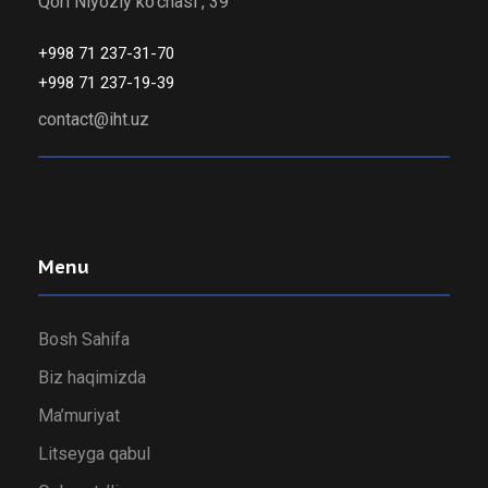
Qori Niyoziy ko’chasi , 39
+998 71 237-31-70
+998 71 237-19-39
contact@iht.uz
Menu
Bosh Sahifa
Biz haqimizda
Ma’muriyat
Litseyga qabul