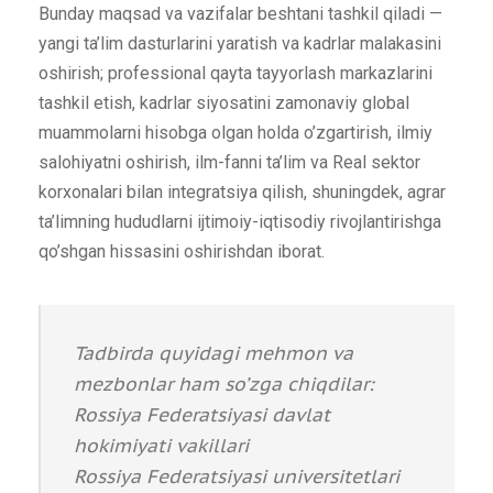
Bunday maqsad va vazifalar beshtani tashkil qiladi —
yangi ta’lim dasturlarini yaratish va kadrlar malakasini
oshirish; professional qayta tayyorlash markazlarini
tashkil etish, kadrlar siyosatini zamonaviy global
muammolarni hisobga olgan holda o’zgartirish, ilmiy
salohiyatni oshirish, ilm-fanni ta’lim va Real sektor
korxonalari bilan integratsiya qilish, shuningdek, agrar
ta’limning hududlarni ijtimoiy-iqtisodiy rivojlantirishga
qo’shgan hissasini oshirishdan iborat.
Tadbirda quyidagi mehmon va
mezbonlar ham so’zga chiqdilar:
Rossiya Federatsiyasi davlat
hokimiyati vakillari
Rossiya Federatsiyasi universitetlari