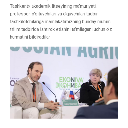
Tashkent» akademik litseyining ma’muriyati,
professor-o’qituvchilari va o’quvchilari tadbir
tashkilotchilariga mamlakatimizning bunday muhim
ta’lim tadbirida ishtirok etishini ta’milagani uchun o’z
hurmatini bildiradilar.