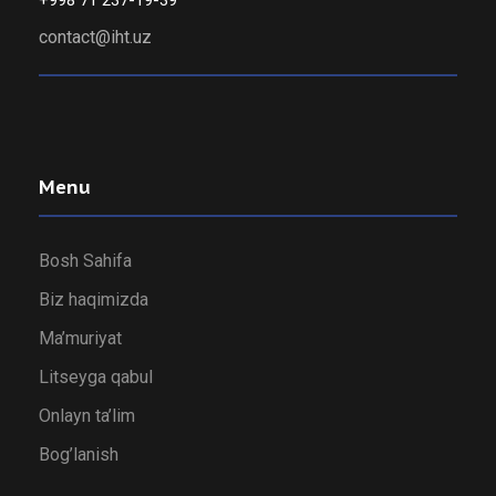
+998 71 237-19-39
contact@iht.uz
Menu
Bosh Sahifa
Biz haqimizda
Ma’muriyat
Litseyga qabul
Onlayn ta’lim
Bog’lanish