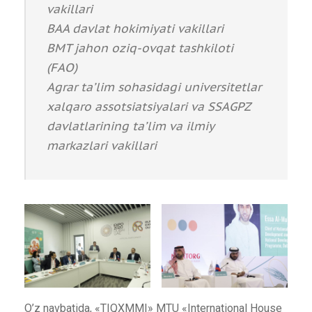
vakillari
BAA davlat hokimiyati vakillari
BMT jahon oziq-ovqat tashkiloti
(FAO)
Agrar ta’lim sohasidagi universitetlar
xalqaro assotsiatsiyalari va SSAGPZ
davlatlarining ta’lim va ilmiy
markazlari vakillari
O’z navbatida, «TIQXMMI» MTU «International House