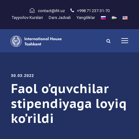
contact@iht.uz
+998 71 237-31-70
Tayyorlov Kurslari
Dars Jadvali
Yangiliklar
30.03.2022
Faol o’quvchilar
stipendiyaga loyiq
ko’rildi