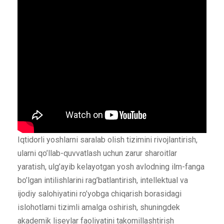
Iqtidorli yoshlarni saralab olish tizimini rivojlantirish,
ularni qo’llab-quvvatlash uchun zarur sharoitlar
yaratish, ulg’ayib kelayotgan yosh avlodning ilm-fanga
bo’lgan intilishlarini rag’batlantirish, intellektual va
ijodiy salohiyatini ro’yobga chiqarish borasidagi
islohotlarni tizimli amalga oshirish, shuningdek
akademik liseylar faoliyatini takomillashtirish