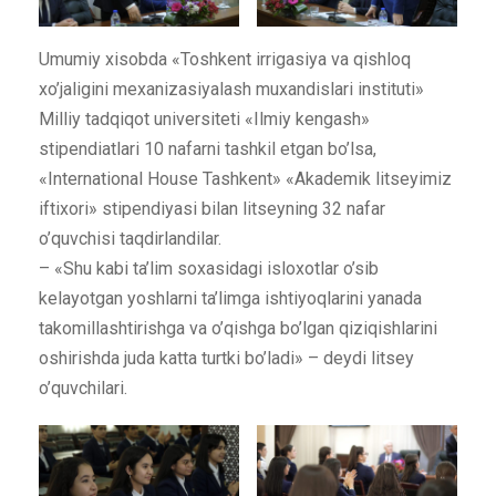
Umumiy xisobda «Toshkent irrigasiya va qishloq
xo’jaligini mexanizasiyalash muxandislari instituti»
Milliy tadqiqot universiteti «Ilmiy kengash»
stipendiatlari 10 nafarni tashkil etgan bo’lsa,
«International House Tashkent» «Akademik litseyimiz
iftixori» stipendiyasi bilan litseyning 32 nafar
o’quvchisi taqdirlandilar.
– «Shu kabi ta’lim soxasidagi isloxotlar o’sib
kelayotgan yoshlarni ta’limga ishtiyoqlarini yanada
takomillashtirishga va o’qishga bo’lgan qiziqishlarini
oshirishda juda katta turtki bo’ladi» – deydi litsey
o’quvchilari.