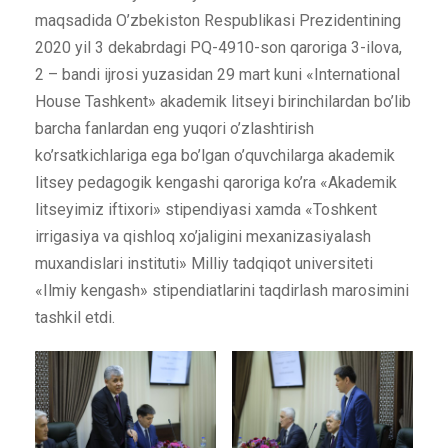
maqsadida O’zbekiston Respublikasi Prezidentining
2020 yil 3 dekabrdagi PQ-4910-son qaroriga 3-ilova,
2 – bandi ijrosi yuzasidan 29 mart kuni «International
House Tashkent» akademik litseyi birinchilardan bo’lib
barcha fanlardan eng yuqori o’zlashtirish
ko’rsatkichlariga ega bo’lgan o’quvchilarga akademik
litsey pedagogik kengashi qaroriga ko’ra «Akademik
litseyimiz iftixori» stipendiyasi xamda «Toshkent
irrigasiya va qishloq xo’jaligini mexanizasiyalash
muxandislari instituti» Milliy tadqiqot universiteti
«Ilmiy kengash» stipendiatlarini taqdirlash marosimini
tashkil etdi.